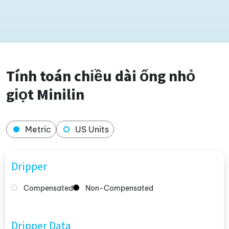
Tính toán chiều dài ống nhỏ
giọt Minilin
Metric
US Units
Dripper
Compensated
Non-Compensated
Dripper Data