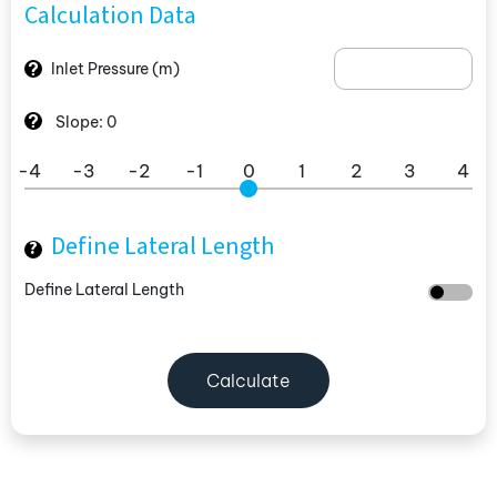
Calculation Data
?
Inlet Pressure
(m)
?
Slope:
0
-4
-3
-2
-1
0
1
2
3
4
Define Lateral Length
?
Define Lateral Length
Calculate