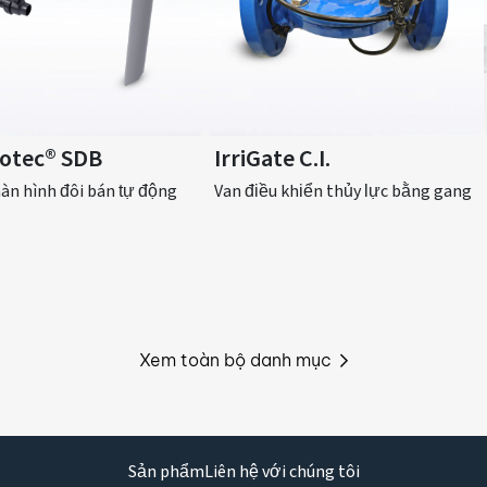
otec® SDB
IrriGate C.I.
àn hình đôi bán tự động
Van điều khiển thủy lực bằng gang
Xem toàn bộ danh mục
Sản phẩm
Liên hệ với chúng tôi