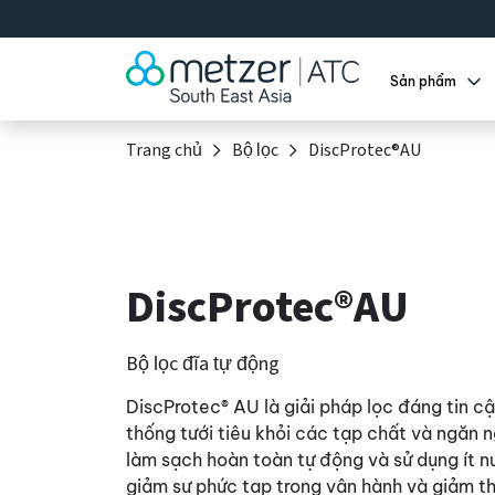
Sản phẩm
Trang chủ
Bộ lọc
DiscProtec®AU
DiscProtec®AU
Bộ lọc đĩa tự động
DiscProtec® AU là giải pháp lọc đáng tin cậ
thống tưới tiêu khỏi các tạp chất và ngăn 
làm sạch hoàn toàn tự động và sử dụng ít nư
giảm sự phức tạp trong vận hành và giảm th