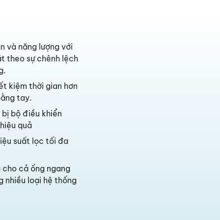
an và năng lượng với
ặt theo sự chênh lệch
g.
ết kiệm thời gian hơn
bằng tay.
 bị bộ điều khiển
 hiệu quả
iệu suất lọc tối đa
g cho cả ống ngang
g nhiều loại hệ thống