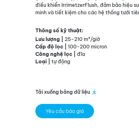
điều khiển IrrimetzerFlush, đảm bảo hiệu su
minh và tiết kiệm cho các hệ thống tưới tiê
Thông số kỹ thuật:
Lưu lượng |
25-210
m³
/giờ
Cấp độ lọc |
100-200 micron
Công nghệ lọc |
đĩa
Loại |
tự động
Tải xuống bảng dữ liệu
Yêu cầu báo giá